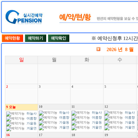
※ 예약신청후 12시
2026 년 8 월
일
월
화
수
2
3
4
5
10
11
12
9
오늘
하늘사
하늘사
하늘사
하늘사
랑
여름향
랑
여름향
랑
여름향
랑
여름향
기
가을동
기
가을동
기
가을동
기
가을동
화
겨울연
화
겨울연
화
겨울연
화
겨울연
가
가
가
가
16
17
18
19