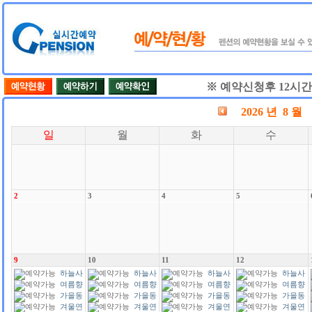
※ 예약신청후 12시
2026 년 8 월
일
월
화
수
2
3
4
5
9
10
11
12
하늘사
하늘사
하늘사
하늘사
랑
여름향
랑
여름향
랑
여름향
랑
여름향
기
가을동
기
가을동
기
가을동
기
가을동
화
겨울연
화
겨울연
화
겨울연
화
겨울연