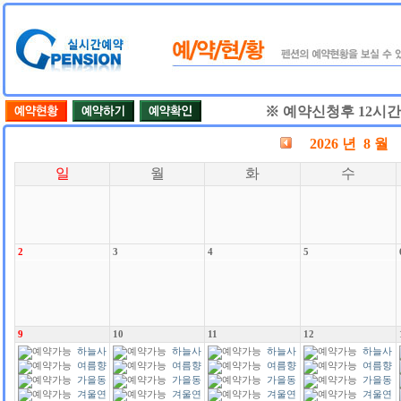
※ 예약신청후 12시
2026 년 8 월
일
월
화
수
2
3
4
5
9
10
11
12
하늘사
하늘사
하늘사
하늘사
랑
여름향
랑
여름향
랑
여름향
랑
여름향
기
가을동
기
가을동
기
가을동
기
가을동
화
겨울연
화
겨울연
화
겨울연
화
겨울연