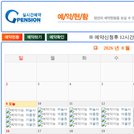
※ 예약신청후 12시
2026 년 8 월
일
월
화
수
2
3
4
5
10
11
12
9
오늘
하늘사
하늘사
하늘사
하늘사
랑
여름향
랑
여름향
랑
여름향
랑
여름향
기
가을동
기
가을동
기
가을동
기
가을동
화
겨울연
화
겨울연
화
겨울연
화
겨울연
가
가
가
가
16
17
18
19