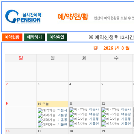
※ 예약신청후 12시
2026 년 8 월
일
월
화
수
2
3
4
5
9
11
12
10
오늘
하늘사
하늘사
하늘사
랑
여름향
랑
여름향
랑
여름향
기
가을동
기
가을동
기
가을동
화
겨울연
화
겨울연
화
겨울연
가
가
가
16
17
18
19